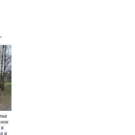
.
ёлке
вное
 в
а и