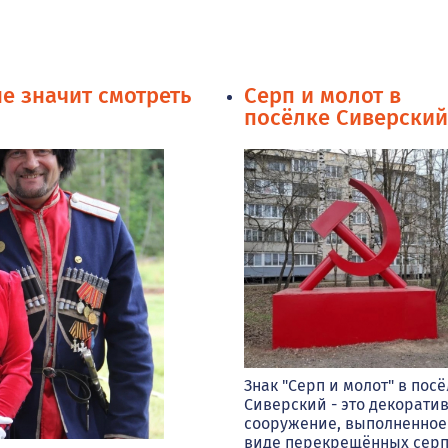
не значит смотреть
Серп и молот в
посёлке Сиверский
Знак "Серп и молот" в пос
Сиверский - это декорати
сооружение, выполненное
виде перекрещённых серп