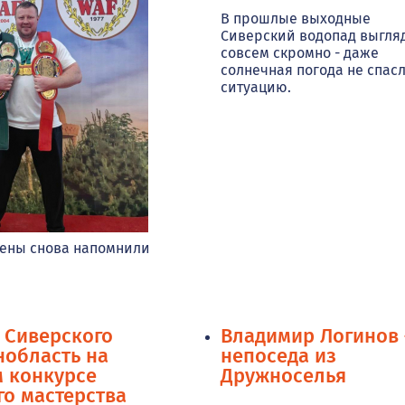
В прошлые выходные
Сиверский водопад выгля
совсем скромно - даже
солнечная погода не спас
ситуацию.
мены снова напомнили
 Сиверского
Владимир Логинов 
нобласть на
непоседа из
 конкурсе
Дружноселья
го мастерства