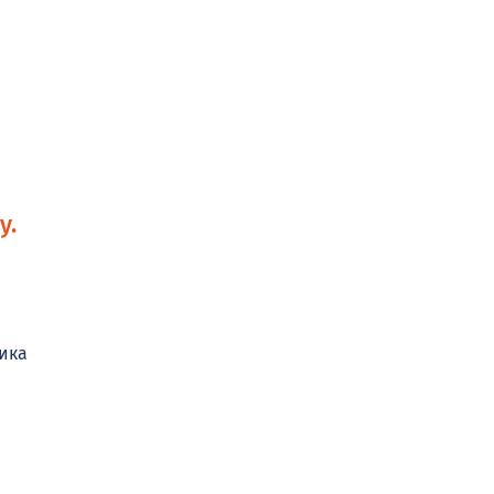
у.
ика