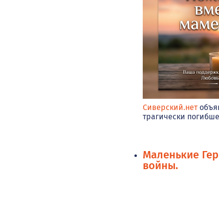
Сиверский.нет
объяв
трагически погибше
Маленькие Ге
войны.