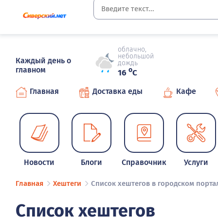
облачно,
небольшой
Каждый день о
дождь
главном
o
16
C
Главная
Доставка еды
Кафе
Новости
Блоги
Справочник
Услуги
Главная
Хештеги
Список хештегов в городском порта
Список хештегов