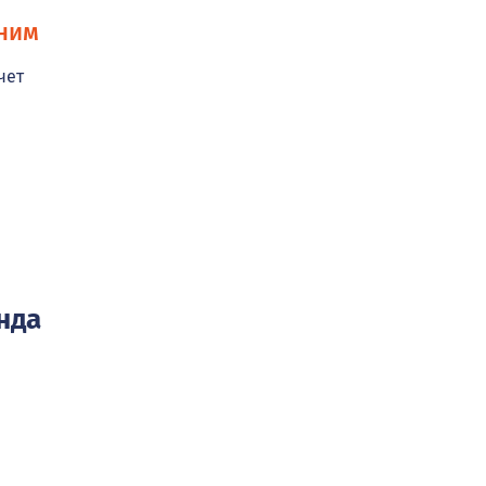
ним
чет
нда