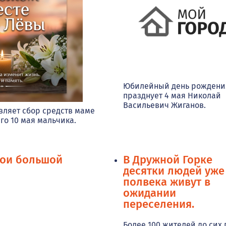
Юбилейный день рождени
празднует 4 мая Николай
Васильевич Жиганов.
ляет сбор средств маме
го 10 мая мальчика.
рои большой
В Дружной Горке
десятки людей уже
полвека живут в
ожидании
переселения.
Более 100 жителей до сих 