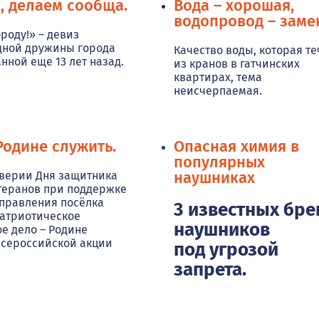
, делаем сообща.
Вода – хорошая,
водопровод – заме
роду!» – девиз
дной дружины города
Качество воды, которая те
нной еще 13 лет назад.
из кранов в гатчинских
квартирах, тема
неисчерпаемая.
Родине служить.
Опасная химия в
популярных
наушниках
дверии Дня защитника
етеранов при поддержке
правления посёлка
3
известных
бре
патриотическое
наушников
е дело – Родине
Всероссийской акции
под
угрозой
запрета.