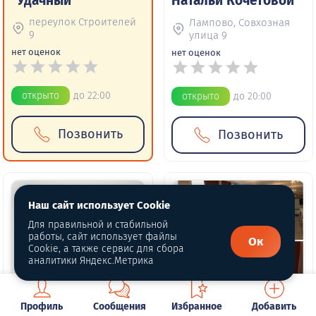
"Удачный"
Натальи Кочетовой
переулок Строителей
Лампово, Совхозная
9
улица 9
нет оценок
нет оценок
открыто
до 22:00
открыто
до 20:00
Позвонить
Позвонить
Наш сайт использует Cookie
Для правильной и стабильной
работы, сайт использует файлы
Ок
Cookie, а также сервис для сбора
аналитики Яндекс.Метрика
10 фото
6 фото
Профиль
Сообщения
Избранное
Добавить