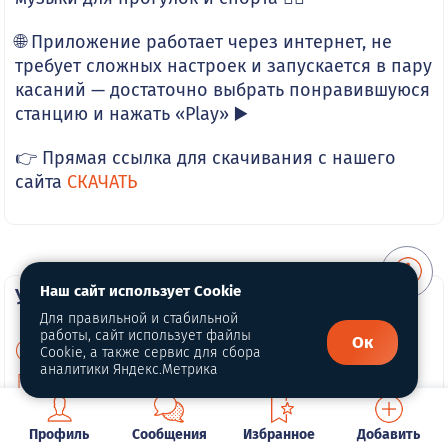
🌐 Приложение работает через интернет, не
требует сложных настроек и запускается в пару
касаний — достаточно выбрать понравившуюся
станцию и нажать «Play» ▶️
👉 Прямая ссылка для скачивания с нашего
сайта
СКАЧАТЬ
Наш сайт использует Cookie
Условия пользования
Для правильной и стабильной
работы, сайт использует файлы
Ок
Информация о Cookie
Cookie, а также сервис для сбора
аналитики Яндекс.Метрика
Политика конфиденциальности
Публичная оферта
Профиль
Сообщения
Избранное
Добавить