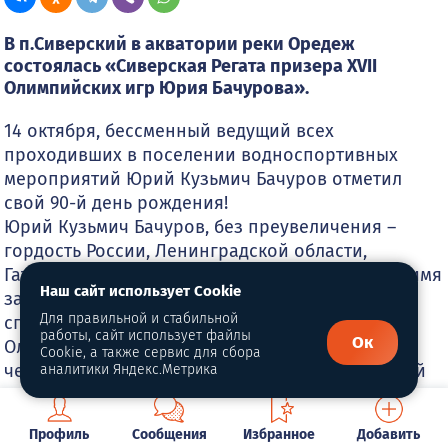
В п.Сиверский в акватории реки Оредеж
состоялась «Сиверская Регата призера XVII
Олимпийских игр Юрия Бачурова».
14 октября, бессменный ведущий всех
проходивших в поселении водноспортивных
мероприятий Юрий Кузьмич Бачуров отметил
свой 90-й день рождения!
Юрий Кузьмич Бачуров, без преувеличения –
гордость России, Ленинградской области,
Гатчинского района и поселка Сиверский. Его имя
Наш сайт использует Cookie
заняло достойное место в списке выдающихся
Для правильной и стабильной
спортсменов нашей страны: бронзовый призер
работы, сайт использует файлы
Ок
Олимпийских игр 1960 года, многократный
Cookie, а также сервис для сбора
чемпион СССР и Европы, победитель английской
аналитики Яндекс.Метрика
Королевской регаты.
Коллеги и друзья говорят: за что бы ни брался
Профиль
Сообщения
Избранное
Добавить
Юрий Кузьмич, он всегда добивался высоких