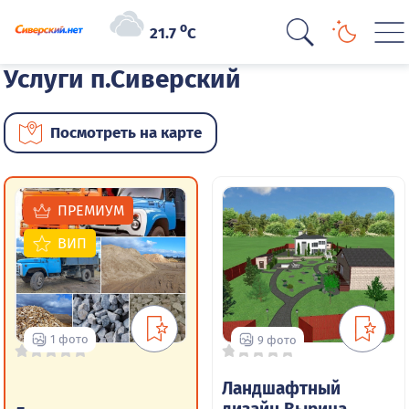
o
21.7
C
Услуги п.Сиверский
Посмотреть на карте
ПРЕМИУМ
ВИП
1 фото
9 фото
Ландшафтный