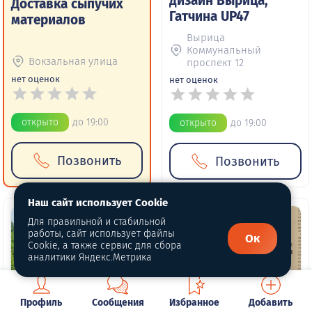
дизайн Вырица,
Доставка сыпучих
Гатчина UP47
материалов
Вырица
Коммунальный
Вокзальная улица
проспект 12
нет оценок
нет оценок
открыто
до 19:00
открыто
до 19:00
Позвонить
Позвонить
Наш сайт использует Cookie
Для правильной и стабильной
работы, сайт использует файлы
Ок
Cookie, а также сервис для сбора
аналитики Яндекс.Метрика
Профиль
Сообщения
Избранное
Добавить