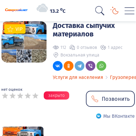
o
13.2
C
Доставка сыпучих
VIP
материалов
112
0 отзывов
1 адрес
Вокзальная улица
Услуги для населения
Грузопере
нет оценок
закрыто
Позвонить
Мы ВКонтакте