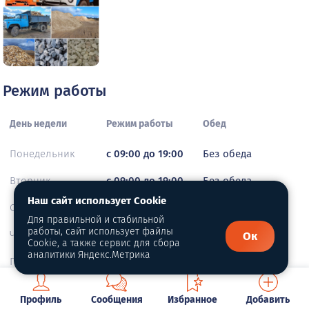
Режим работы
День недели
Режим работы
Обед
Понедельник
с 09:00 до 19:00
Без обеда
Вторник
с 09:00 до 19:00
Без обеда
Наш сайт использует Cookie
Среда
с 09:00 до 19:00
Без обеда
Для правильной и стабильной
работы, сайт использует файлы
Четверг
с 09:00 до 19:00
Без обеда
Ок
Cookie, а также сервис для сбора
аналитики Яндекс.Метрика
Пятница
с 09:00 до 19:00
Без обеда
Суббота
с 09:00 до 19:00
Без обеда
Профиль
Сообщения
Избранное
Добавить