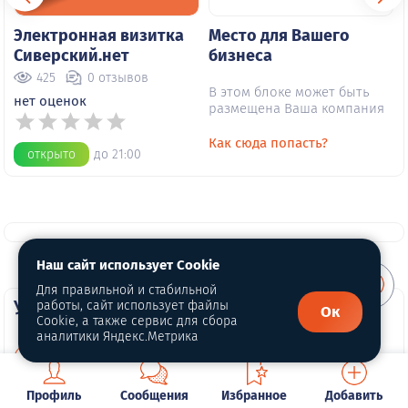
Электронная визитка
Место для Вашего
Сиверский.нет
бизнеса
425
0 отзывов
В этом блоке может быть
нет оценок
размещена Ваша компания
Как сюда попасть?
открыто
до 21:00
Наш сайт использует Cookie
Для правильной и стабильной
Условия пользования
работы, сайт использует файлы
Ок
Cookie, а также сервис для сбора
аналитики Яндекс.Метрика
Информация о Cookie
Политика конфиденциальности
Профиль
Сообщения
Избранное
Добавить