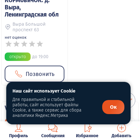
КОРМовичОК. д.
Выра,
Ленинградская обл
Выра Большой
проспект 63
нет оценок
открыто
до 19:00
Позвонить
Наш сайт использует Cookie
Для правильной и стабильной
работы, сайт использует файлы
Ок
VIP компании
Cookie, а также сервис для сбора
аналитики Яндекс.Метрика
Профиль
Сообщения
Избранное
Добавить