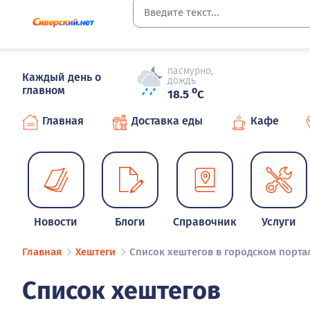
пасмурно,
Каждый день о
дождь
главном
o
18.5
C
Главная
Доставка еды
Кафе
Новости
Блоги
Справочник
Услуги
Главная
Хештеги
Список хештегов в городском порта
Список хештегов