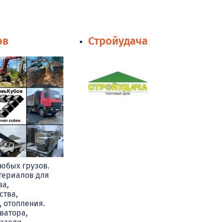
ов
Стройудача
юбых грузов.
териалов для
ва,
ства,
, отопления.
ватора,