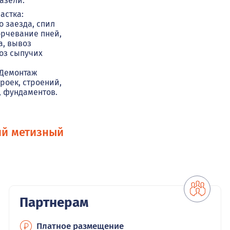
азели.
астка:
о заезда, спил
орчевание пней,
а, вывоз
воз сыпучих
.
 Демонтаж
роек, строений,
 фундаментов.
ий метизный
Партнерам
Платное размещение