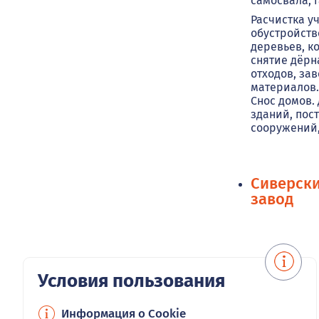
самосвала, г
Расчистка уч
обустройств
деревьев, к
снятие дёрн
отходов, за
материалов
Снос домов.
зданий, пост
сооружений,
Сиверск
завод
Условия пользования
Информация о Cookie