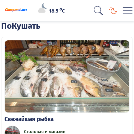
o
18.5
C
ПоКушать
Свежайшая рыбка
Столовая и магазин