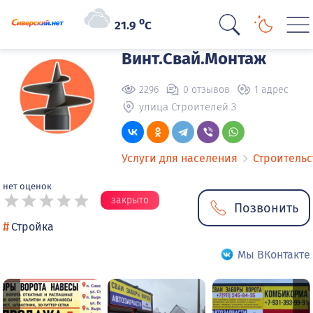
o
21.9
C
Винт.Свай.Монтаж
2296
0 отзывов
1 адрес
улица Строителей 3
Услуги для населения
Строительс
нет оценок
закрыто
Позвонить
#
Стройка
Мы ВКонтакте