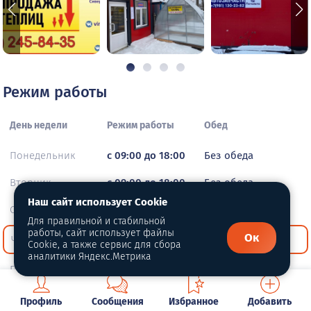
Режим работы
День недели
Режим работы
Обед
Понедельник
с 09:00 до 18:00
Без обеда
Вторник
с 09:00 до 18:00
Без обеда
Наш сайт использует Cookie
Среда
с 09:00 до 18:00
Без обеда
Для правильной и стабильной
работы, сайт использует файлы
Ок
Четверг
с 09:00 до 18:00
Без обеда
Cookie, а также сервис для сбора
аналитики Яндекс.Метрика
Пятница
с 09:00 до 18:00
Без обеда
Суббота
с 09:00 до 18:00
Без обеда
Профиль
Сообщения
Избранное
Добавить