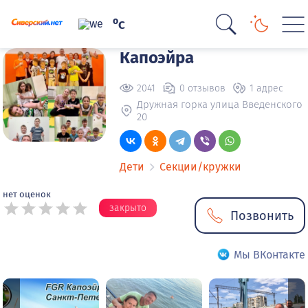
o
C
Капоэйра
2041
0 отзывов
1 адрес
Дружная горка улица Введенского
20
Дети
Секции/кружки
нет оценок
закрыто
Позвонить
Мы ВКонтакте