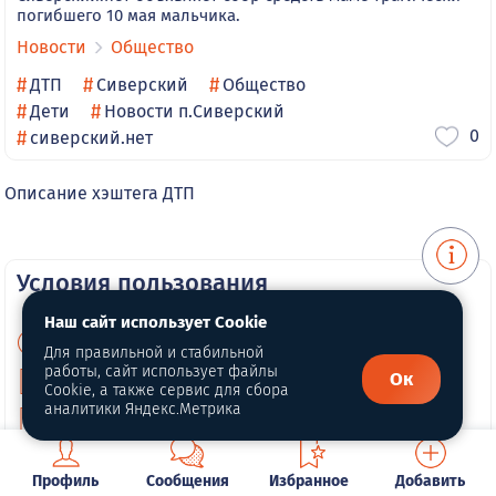
погибшего 10 мая мальчика.
Новости
Общество
#
#
#
ДТП
Сиверский
Общество
#
#
Дети
Новости п.Сиверский
0
#
сиверский.нет
Описание хэштега ДТП
Условия пользования
Наш сайт использует Cookie
Информация о Cookie
Для правильной и стабильной
работы, сайт использует файлы
Ок
Политика конфиденциальности
Cookie, а также сервис для сбора
аналитики Яндекс.Метрика
Публичная оферта
Профиль
Сообщения
Избранное
Добавить