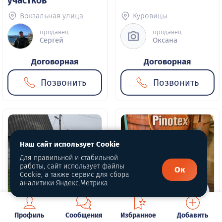
участков
Вокзальная улица
Куровицы
продавец
продавец
Сергей
Оксана
Договорная
Договорная
Позвонить
Позвонить
Наш сайт использует Cookie
Для правильной и стабильной
работы, сайт использует файлы
Ок
Cookie, а также сервис для сбора
аналитики Яндекс.Метрика
1 фото
1 фото
Профиль
Сообщения
Избранное
Добавить