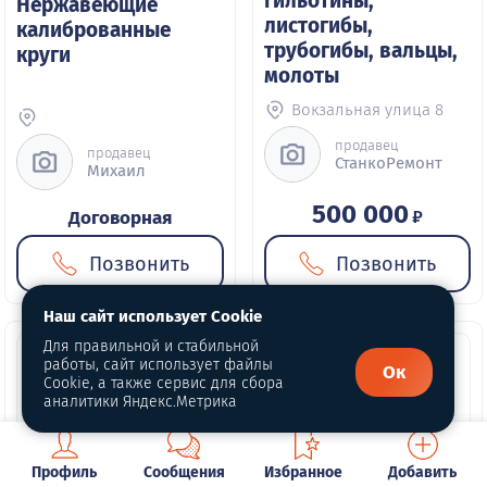
гильотины,
Нержавеющие
листогибы,
калиброванные
трубогибы, вальцы,
круги
молоты
Вокзальная улица 8
продавец
продавец
СтанкоРемонт
Михаил
500 000
₽
Договорная
Позвонить
Позвонить
Наш сайт использует Cookie
Для правильной и стабильной
работы, сайт использует файлы
Ок
Cookie, а также сервис для сбора
аналитики Яндекс.Метрика
Профиль
Сообщения
Избранное
Добавить