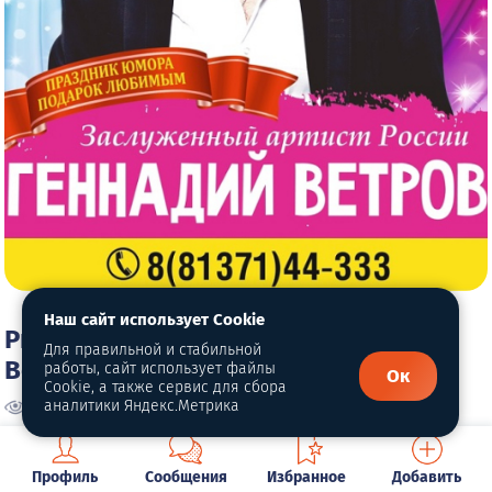
Наш сайт использует Cookie
ProВетривание - концерт Геннадия
Для правильной и стабильной
Ветрова
работы, сайт использует файлы
Ок
Cookie, а также сервис для сбора
аналитики Яндекс.Метрика
2000
0 отзывов
Вокзальная улица 12
Профиль
Сообщения
Избранное
Добавить