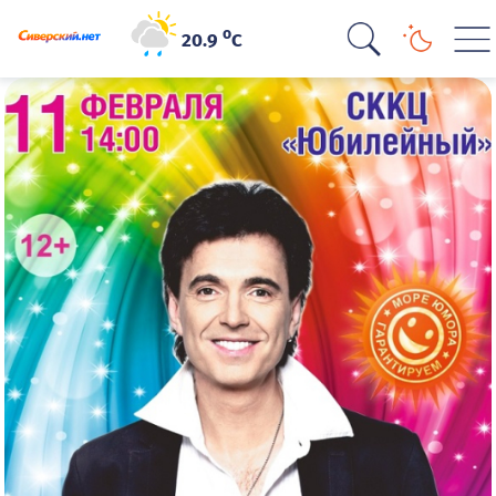
o
20.9
C