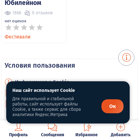
Юбилейном
1866
0 отзывов
нет оценок
Фестивали
Условия пользования
Информация о Cookie
Наш сайт использует Cookie
Политика конфиденциальности
Для правильной и стабильной
Публичная оферта
работы, сайт использует файлы
Ок
Cookie, а также сервис для сбора
аналитики Яндекс.Метрика
Профиль
Сообщения
Избранное
Добавить
Партнерам